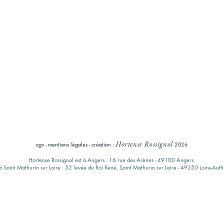
Hortense Rossignol
cgv
-
mentions légales
-
création :
2026
Hortense Rossignol est à Angers : 16 rue des Arènes - 49100 Angers
à Saint Mathurin sur Loire : 52 levée du Roi René,
Saint Mathurin sur Loire
- 49250 Loire-Auth